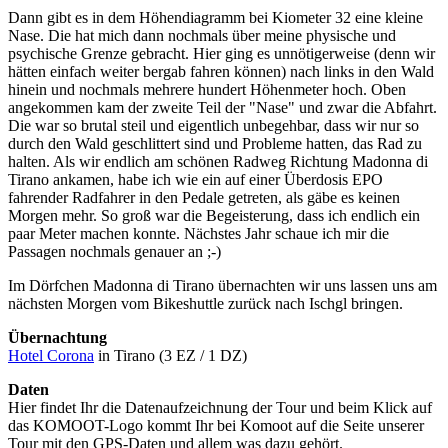
Dann gibt es in dem Höhendiagramm bei Kiometer 32 eine kleine
Nase. Die hat mich dann nochmals über meine physische und
psychische Grenze gebracht. Hier ging es unnötigerweise (denn wir
hätten einfach weiter bergab fahren können) nach links in den Wald
hinein und nochmals mehrere hundert Höhenmeter hoch. Oben
angekommen kam der zweite Teil der "Nase" und zwar die Abfahrt.
Die war so brutal steil und eigentlich unbegehbar, dass wir nur so
durch den Wald geschlittert sind und Probleme hatten, das Rad zu
halten. Als wir endlich am schönen Radweg Richtung Madonna di
Tirano ankamen, habe ich wie ein auf einer Überdosis EPO
fahrender Radfahrer in den Pedale getreten, als gäbe es keinen
Morgen mehr. So groß war die Begeisterung, dass ich endlich ein
paar Meter machen konnte. Nächstes Jahr schaue ich mir die
Passagen nochmals genauer an ;-)
Im Dörfchen Madonna di Tirano übernachten wir uns lassen uns am
nächsten Morgen vom Bikeshuttle zurück nach Ischgl bringen.
Übernachtung
Hotel Corona
in Tirano (3 EZ / 1 DZ)
Daten
Hier findet Ihr die Datenaufzeichnung der Tour und beim Klick auf
das KOMOOT-Logo kommt Ihr bei Komoot auf die Seite unserer
Tour mit den GPS-Daten und allem was dazu gehört.