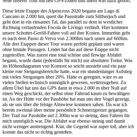
Seite unserer Tour mit den GPS-Daten und allem was dazu gehört.
Diese letzte Etappe des Alpencross 2020 begann am Lago di
Cancano in 2.000 hm, quert die Passstraße zum Stilfserjoch und
geht dort in ein einsames Tal, das parallel zu dem in westlicher
Richtung verlaufenden Focola de Livingo verläuft. Hier kommen
unsere Schotter-Geröll-Fahrer voll auf ihre Kosten. Immerhin geht
es nach dem Passo di Verva von 2.300hm nach unten auf 660hm.
Alle drei Etappen dieser Tour waren perfekt geplant und waren
ohne brutale Passagen. Leider hat das auf diese Etappe nicht
zugetroffen. Was zuerst eine total schöne und flowige Abfahrt
begann, wurde dann (jedenfalls für mich) zur absoluten Tortur. Was
im Höhendiagramm von Komoot so seicht aussieht und ein paar
kleine rote Steigungsbereiche hatte, war ein stundenlanger Aufstieg
mit vielen Steigungen über 20%. Hätte es geregnet, wäre es an
vielen Stellen technisch unmöglich gewesen, weiterzugehen. Zu
allem Übel hat uns das GPS dann in etwa 2.000 m über Null auf
einen Weg geschickt, der selbst ohne Fahrrad kaum zu bewältigen
ist. An der Hütte vor der Passhöhe hat man uns den Vogel gezeigt,
als sie uns über die felsige Almwiese kommen sahen. Da war ich
bereits zweimal über meine persönlich Schmerzgrenze gegangen.
Der Trail zur Passhöhe auf 2.300m war so steinig, dass Fahren für
mich unmöglich war. Die Abfahrt war ebenso steinig und damit
nicht weniger anstrengend. Klar, die Gegend war super toll, aber ich
konnte das nicht so richtig genießen.