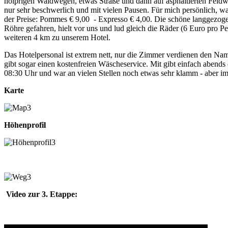
holprigen Waldwegen, etwas Straße und dann auf asphaltierten Feldwe
nur sehr beschwerlich und mit vielen Pausen. Für mich persönlich, wa
der Preise: Pommes € 9,00 - Expresso € 4,00. Die schöne langgezogen
Röhre gefahren, hielt vor uns und lud gleich die Räder (6 Euro pro 
weiteren 4 km zu unserem Hotel.
Das Hotelpersonal ist extrem nett, nur die Zimmer verdienen den Name
gibt sogar einen kostenfreien Wäscheservice. Mit gibt einfach abend
08:30 Uhr und war an vielen Stellen noch etwas sehr klamm - aber im
Karte
Höhenprofil
Video zur 3. Etappe: