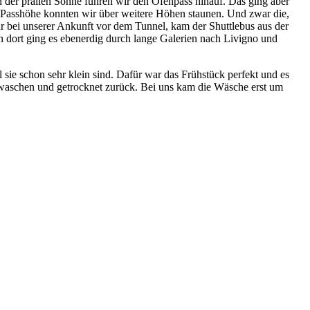
n der prallen Sonne fuhren wir den Ofenpass hinauf. Das ging aber
der Passhöhe konnten wir über weitere Höhen staunen. Und zwar die,
r bei unserer Ankunft vor dem Tunnel, kam der Shuttlebus aus der
n dort ging es ebenerdig durch lange Galerien nach Livigno und
sie schon sehr klein sind. Dafür war das Frühstück perfekt und es
gewaschen und getrocknet zurück. Bei uns kam die Wäsche erst um